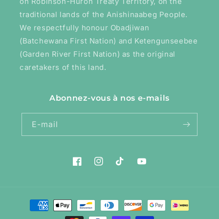
on Robinson-Huron Treaty Territory, on the
traditional lands of the Anishinaabeg People.
We respectfully honour Obadjiwan
(Batchewana First Nation) and Ketengunseebee
(Garden River First Nation) as the original
caretakers of this land.
Abonnez-vous à nos e-mails
E-mail
Facebook
Instagram
TikTok
YouTube
Moyens
de