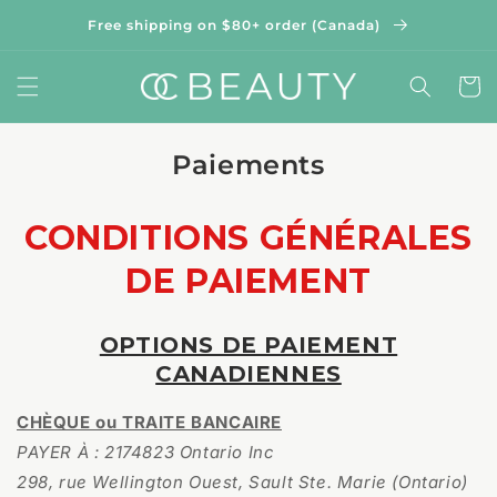
et
passer
Free shipping on $80+ order (Canada)
au
contenu
Panier
Paiements
CONDITIONS GÉNÉRALES
DE PAIEMENT
OPTIONS DE PAIEMENT
CANADIENNES
CHÈQUE ou TRAITE BANCAIRE
PAYER À : 2174823 Ontario Inc
298, rue Wellington Ouest, Sault Ste. Marie (Ontario)