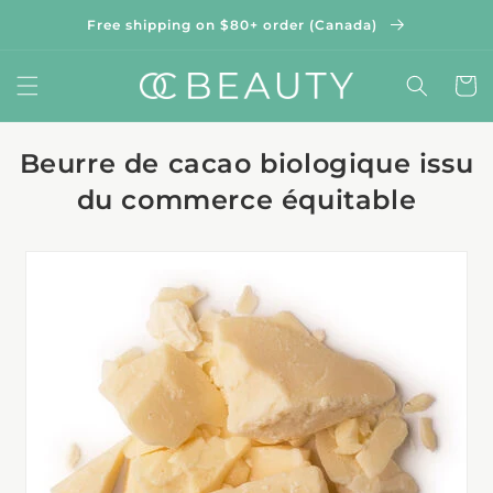
et
passer
Free shipping on $80+ order (Canada)
au
contenu
Panier
Beurre de cacao biologique issu
du commerce équitable